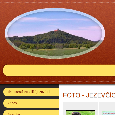
drsnosrstí trpasličí jezevčíci
FOTO - JEZEVČÍC
O nás
Novinky