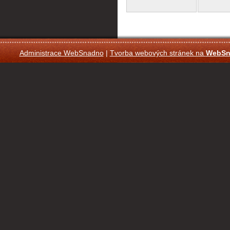
Administrace WebSnadno
|
Tvorba webových stránek na
WebSn